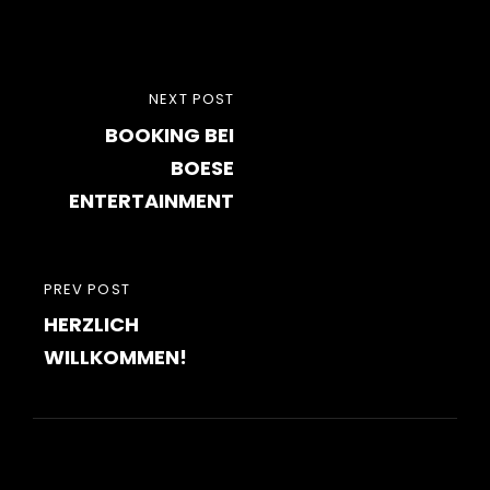
Beitragsnavigation
NEXT
NEXT POST
BOOKING BEI
POST
BOESE
ENTERTAINMENT
PREVIOUS
PREV POST
HERZLICH
POST
WILLKOMMEN!