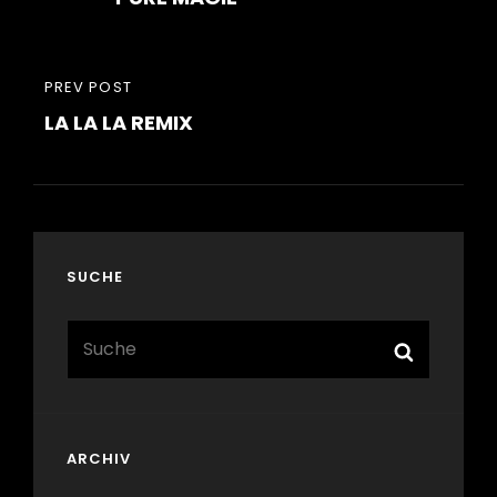
PREVIOUS
PREV POST
LA LA LA REMIX
POST
SUCHE
Search
Search
for:
ARCHIV